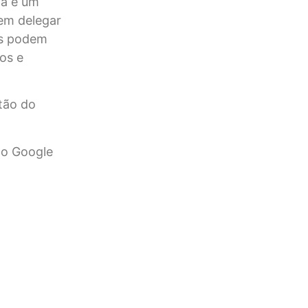
na e um
em delegar
os podem
os e
tão do
no Google