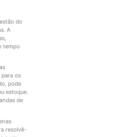
gestão do
s. A
as,
do tempo
as
 para os
do, pode
eu estoque.
mandas de
uenas
a resolvê-