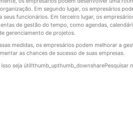
ramente, os empresários podem desenvolver uma roti
 organização. Em segundo lugar, os empresários pod
a seus funcionários. Em terceiro lugar, os empresári
mentas de gestão do tempo, como agendas, calendári
de gerenciamento de projetos.
ssas medidas, os empresários podem melhorar a ges
mentar as chances de sucesso de suas empresas.
 isso seja útil!thumb_upthumb_downsharePesquisar 
s, a recente decisão do STF