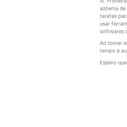
lo. Primei
sistema de
tarefas par
usar ferra
softwares 
Ao tomar e
tempo e au
Espero que
Blog
Da desapropriação de terras produtiva